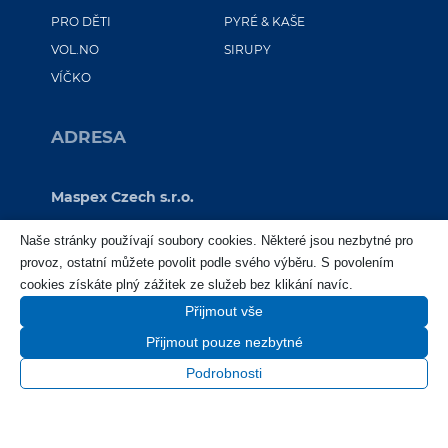
PRO DĚTI
PYRÉ & KAŠE
VOL.NO
SIRUPY
VÍČKO
ADRESA
Maspex Czech s.r.o.
Sokolovská 100/94
Naše stránky používají soubory cookies. Některé jsou nezbytné pro
Praha 8 – Karlín
provoz, ostatní můžete povolit podle svého výběru. S povolením
186 00
cookies získáte plný zážitek ze služeb bez klikání navíc.
IČ: 25716379
Přijmout vše
IČ DPH: CZ25716379
Přijmout pouze nezbytné
Podrobnosti
© 2026 Maspex Czech s.r.o.