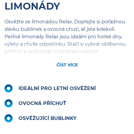
LIMONÁDY
Osvěžte se limonádou Relax. Dopřejte si pořádnou
dávku bublinek a ovocné chuti, ať jste kdekoli.
Perlivé limonády Relax jsou ideální pro horké dny,
výlety a chvíle odpočinku. Stačí si vybrat oblíbenou
příchuť a vychutnat si osvěžení naplno!
ČÍST VÍCE
IDEÁLNÍ PRO LETNÍ OSVĚŽENÍ
OVOCNÁ PŘÍCHUŤ
OSVĚŽUJÍCÍ BUBLINKY