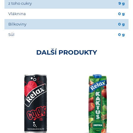
z toho cukry
9 g
Vláknina
0 g
Bílkoviny
0 g
Sůl
0 g
DALŠÍ PRODUKTY