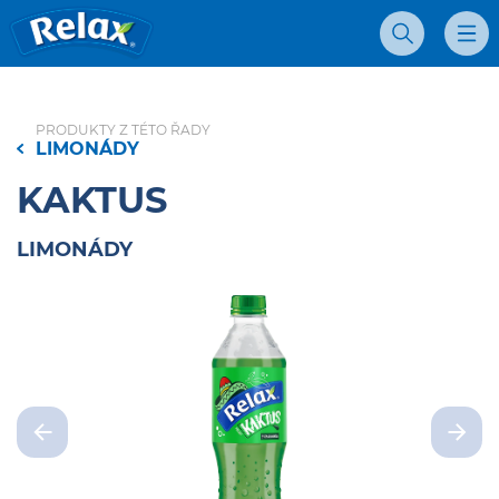
Džúsy Relax - Domovská stránka
Vyhľadávanie
Mobil
PRODUKTY Z TÉTO ŘADY
LIMONÁDY
KAKTUS
LIMONÁDY