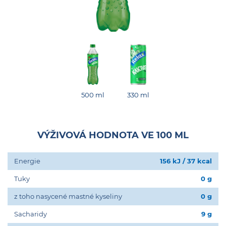
500 ml
330 ml
VÝŽIVOVÁ HODNOTA VE 100 ML
Energie
156 kJ / 37 kcal
Tuky
0 g
z toho nasycené mastné kyseliny
0 g
Sacharidy
9 g