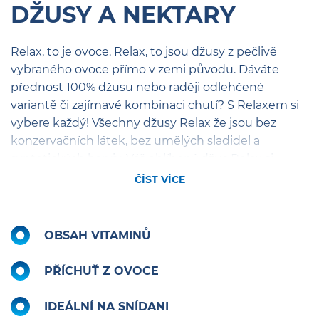
DŽUSY A NEKTARY
Relax, to je ovoce. Relax, to jsou džusy z pečlivě
vybraného ovoce přímo v zemi původu. Dáváte
přednost 100% džusu nebo raději odlehčené
variantě či zajímavé kombinaci chutí? S Relaxem si
vybere každý! Všechny džusy Relax že jsou bez
konzervačních látek, bez umělých sladidel a
syntetických barviv. Váš oblíbený džus Relax si
můžete vychutnat i praktickém malém balení.
ČÍST VÍCE
OBSAH VITAMINŮ
PŘÍCHUŤ Z OVOCE
IDEÁLNÍ NA SNÍDANI