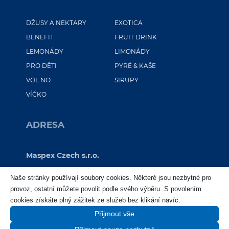
DŽUSY A NEKTARY
EXOTICA
BENEFIT
FRUIT DRINK
LEMONÁDY
LIMONÁDY
PRO DĚTI
PYRÉ & KAŠE
VOL.NO
SIRUPY
VÍČKO
ADRESA
Maspex Czech s.r.o.
Sokolovská 100/94
Naše stránky používají soubory cookies. Některé jsou nezbytné pro
Praha 8 – Karlín
provoz, ostatní můžete povolit podle svého výběru. S povolením
186 00
cookies získáte plný zážitek ze služeb bez klikání navíc.
IČ: 25716379
Přijmout vše
IČ DPH: CZ25716379