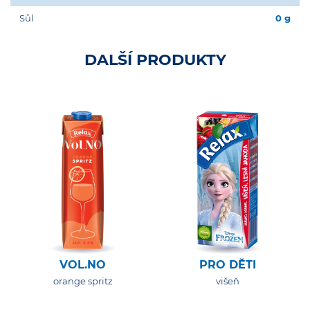
Sůl
0 g
DALŠÍ PRODUKTY
VOL.NO
PRO DĚTI
orange spritz
višeň