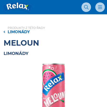
Džúsy Relax - Domovská stránka
Vyhľadávanie
Mobil
PRODUKTY Z TÉTO ŘADY
LIMONÁDY
MELOUN
LIMONÁDY