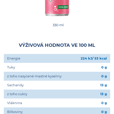
330 ml
VÝŽIVOVÁ HODNOTA VE 100 ML
Energie
224 kJ/ 53 kcal
Tuky
0 g
z toho nasycené mastné kyseliny
0 g
Sacharidy
13 g
z toho cukry
13 g
Vláknina
0 g
Bílkoviny
0 g