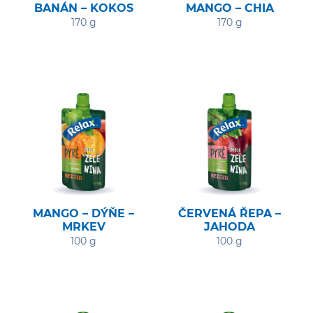
BANÁN – KOKOS
MANGO – CHIA
170 g
170 g
MANGO – DÝŇE –
ČERVENÁ ŘEPA –
MRKEV
JAHODA
100 g
100 g