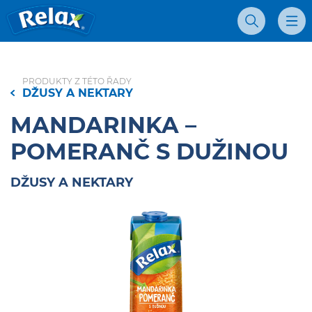
Džúsy Relax - Domovská stránka
Vyhľadávanie
Mobil
PRODUKTY Z TÉTO ŘADY
DŽUSY A NEKTARY
MANDARINKA –
POMERANČ S DUŽINOU
DŽUSY A NEKTARY