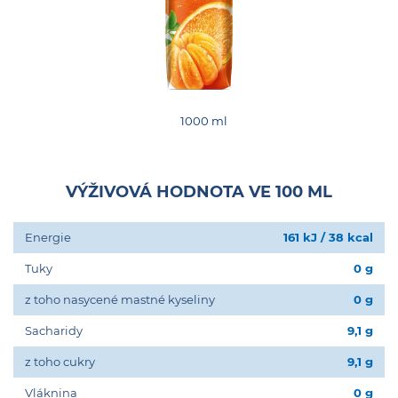
1000 ml
VÝŽIVOVÁ HODNOTA VE 100 ML
Energie
161 kJ / 38 kcal
Tuky
0 g
z toho nasycené mastné kyseliny
0 g
Sacharidy
9,1 g
z toho cukry
9,1 g
Vláknina
0 g