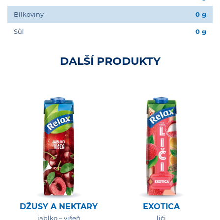
Bílkoviny
0 g
Sůl
0 g
DALŠÍ PRODUKTY
DŽUSY A NEKTARY
EXOTICA
jablko – višeň
liči