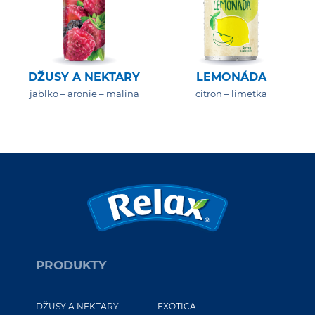
DŽUSY A NEKTARY
LEMONÁDA
jablko – aronie – malina
citron – limetka
PRODUKTY
DŽUSY A NEKTARY
EXOTICA