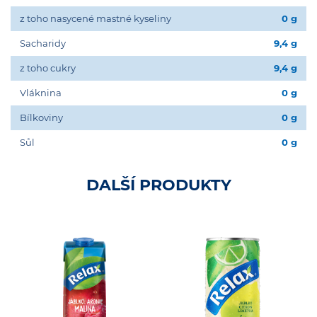
z toho nasycené mastné kyseliny
0 g
Sacharidy
9,4 g
z toho cukry
9,4 g
Vláknina
0 g
Bílkoviny
0 g
Sůl
0 g
DALŠÍ PRODUKTY