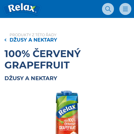
Džúsy Relax - Domovská stránka
Vyhľadávanie
Mobil
PRODUKTY Z TÉTO ŘADY
DŽUSY A NEKTARY
100% ČERVENÝ
GRAPEFRUIT
DŽUSY A NEKTARY