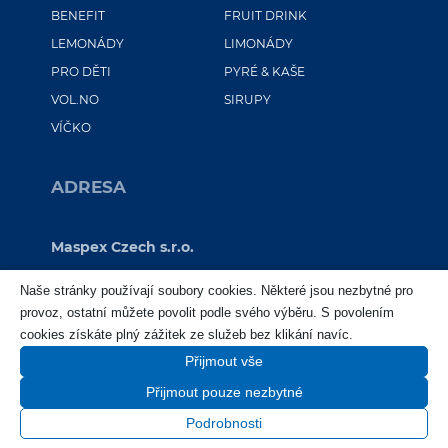
BENEFIT
FRUIT DRINK
LEMONÁDY
LIMONÁDY
PRO DĚTI
PYRÉ & KAŠE
VOL.NO
SIRUPY
VÍČKO
ADRESA
Maspex Czech s.r.o.
Sokolovská 100/94
Naše stránky používají soubory cookies. Některé jsou nezbytné pro
Praha 8 – Karlín
provoz, ostatní můžete povolit podle svého výběru. S povolením
186 00
cookies získáte plný zážitek ze služeb bez klikání navíc.
IČ: 25716379
Přijmout vše
IČ DPH: CZ25716379
Přijmout pouze nezbytné
Podrobnosti
UKÁŽ VŠETKY PRÍCHUTE