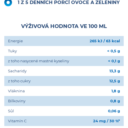
1 Z 5 DENNÍCH PORCÍ OVOCE A ZELENINY
VÝŽIVOVÁ HODNOTA VE 100 ML
Energie
265 kJ / 63 kcal
Tuky
< 0,5 g
z toho nasycené mastné kyseliny
< 0,1 g
Sacharidy
13,3 g
z toho cukry
12,5 g
Vláknina
1,8 g
Bílkoviny
0,8 g
Sůl
0,06 g
Vitamín C
24 mg / 30 %*