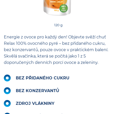
120 g
Energie z ovoce pro každý den! Objevte svěží chuť
Relax 100% ovocného pyré – bez přidaného cukru,
bez konzervantů, pouze ovoce v praktickém balení.
Skvělá svačinka, která se počítá jako 1 z 5
doporučených denních porcí ovoce a zeleniny.
BEZ PŘIDANÉHO CUKRU
BEZ KONZERVANTŮ
ZDROJ VLÁKNINY