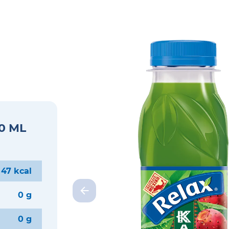
0 ML
 47 kcal
0 g
0 g