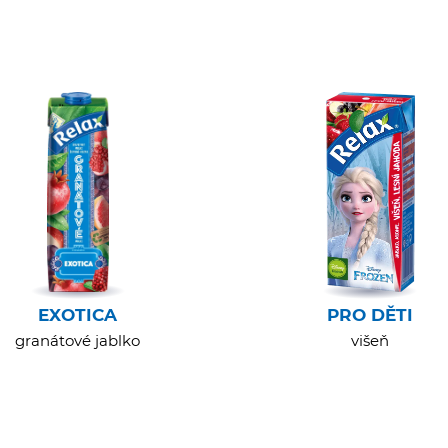
EXOTICA
PRO DĚTI
granátové jablko
višeň