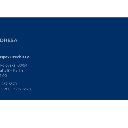
DRESA
spex Czech s.r.o.
kolovská 100/94
aha 8 – Karlín
6 00
: 25716379
 DPH: CZ25716379