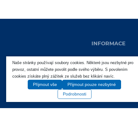
INFORMACE
Produkty
Naše stránky používají soubory cookies. Některé jsou nezbytné pro
provoz, ostatní můžete povolit podle svého výběru. S povolením
Novinky
cookies získáte plný zážitek ze služeb bez klikání navíc.
O nás
Přijmout vše
Přijmout pouze nezbytné
Soutěže
Podrobnosti
Kontakty