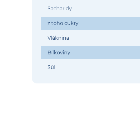
Sacharidy
z toho cukry
Vláknina
Bílkoviny
Sůl