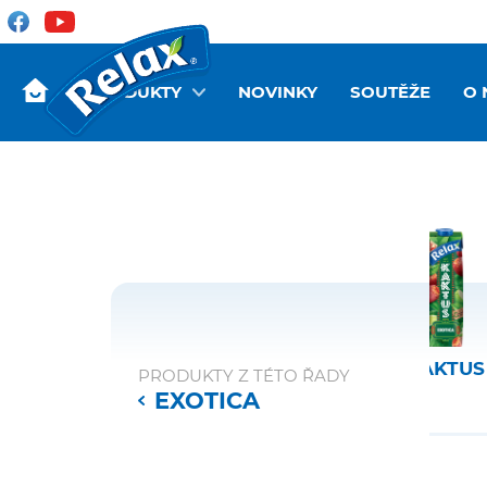
PRODUKTY
NOVINKY
SOUTĚŽE
O 
GO
MANGO
KAKTUS
PRODUKTY Z TÉTO ŘADY
EXOTICA