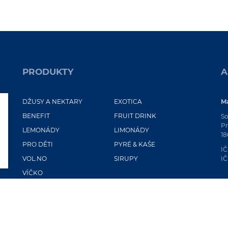
PRODUKTY
A
DŽUSY A NEKTARY
EXOTICA
Ma
BENEFIT
FRUIT DRINK
So
Pr
LEMONÁDY
LIMONÁDY
18
PRO DĚTI
PYRÉ & KAŠE
IČ
VOL.NO
SIRUPY
IČ
VÍČKO