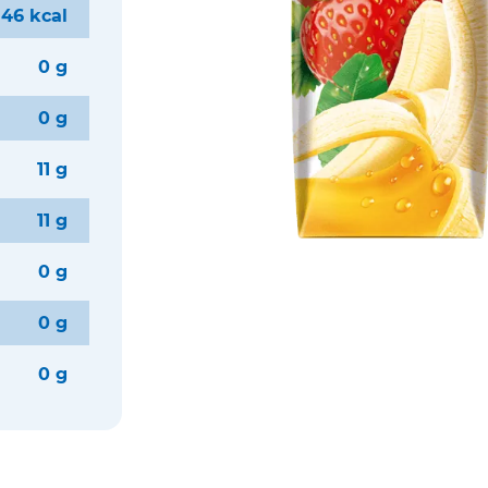
 46 kcal
0 g
0 g
11 g
11 g
0 g
0 g
0 g