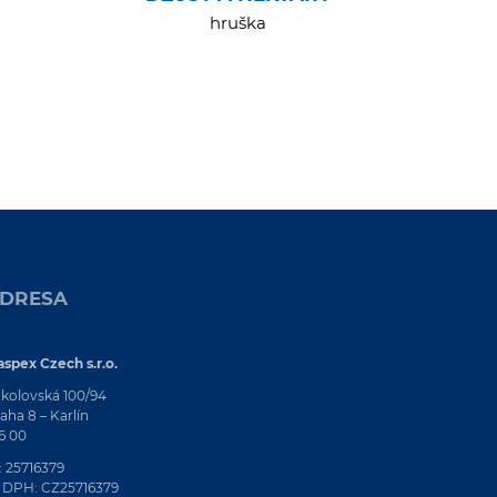
hruška
DRESA
spex Czech s.r.o.
kolovská 100/94
aha 8 – Karlín
6 00
: 25716379
 DPH: CZ25716379