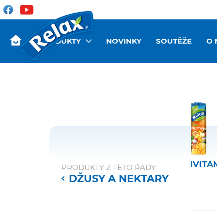
PRODUKTY
NOVINKY
SOUTĚŽE
O 
ERVENÝ
100% ČERVENÝ
MULTIVITA
PRODUKTY Z TÉTO ŘADY
FRUIT
GRAPEFRUIT
DŽUSY A NEKTARY