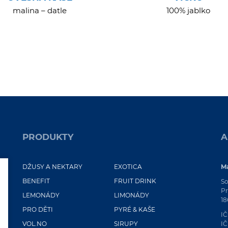
malina – datle
100% jablko
PRODUKTY
A
DŽUSY A NEKTARY
EXOTICA
Ma
BENEFIT
FRUIT DRINK
So
Pr
LEMONÁDY
LIMONÁDY
18
PRO DĚTI
PYRÉ & KAŠE
IČ
VOL.NO
SIRUPY
IČ