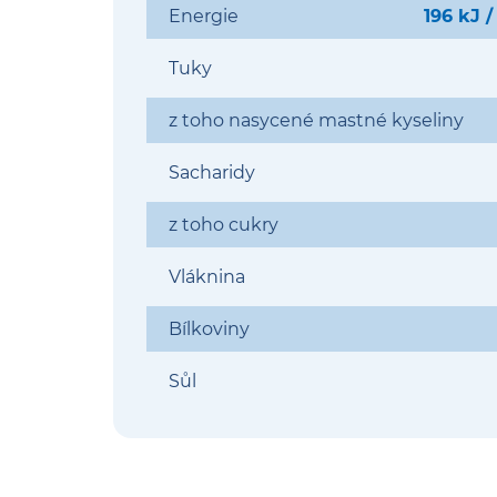
Energie
196 kJ /
Tuky
z toho nasycené mastné kyseliny
Sacharidy
z toho cukry
Vláknina
Bílkoviny
Sůl