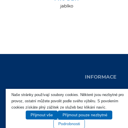
jablko
INFORMACE
Produkty
Naše stránky používají soubory cookies. Některé jsou nezbytné pro
provoz, ostatní můžete povolit podle svého výběru. S povolením
Novinky
cookies získáte plný zážitek ze služeb bez klikání navíc.
O nás
Přijmout vše
Přijmout pouze nezbytné
Soutěže
Podrobnosti
Kontakty